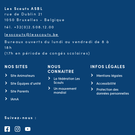
Les Scouts ASBL
rue de Dublin 21
1050 Bruxelles - Belgique
tél. +32(0)2.508.12.00
lesscouts@lesscouts.be
Bureaux ouverts du lundi au vendredi de 8 à
18h
(17h en période de congés scolaires)
NOS SITES
NOUS
INFOS LÉGALES
CONNAITRE
Site Animateurs
Mentions légales
La fédération Les
Scouts
Site Équipes d'unité
Accessibilité
Un mouvement
Protection des
Site Parents
mondial
données personnelles
IAmA
Suivez-nous :
Consultez notre page Facebook
Consultez notre page Instagram
Consultez notre chaîne Youtube