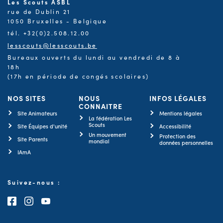
Les Scouts ASBL
rue de Dublin 21
1050 Bruxelles - Belgique
tél. +32(0)2.508.12.00
lesscouts@lesscouts.be
Bureaux ouverts du lundi au vendredi de 8 à
18h
(17h en période de congés scolaires)
NOS SITES
NOUS
INFOS LÉGALES
CONNAITRE
Site Animateurs
Mentions légales
La fédération Les
Scouts
Site Équipes d'unité
Accessibilité
Un mouvement
Protection des
Site Parents
mondial
données personnelles
IAmA
Suivez-nous :
Consultez notre page Facebook
Consultez notre page Instagram
Consultez notre chaîne Youtube