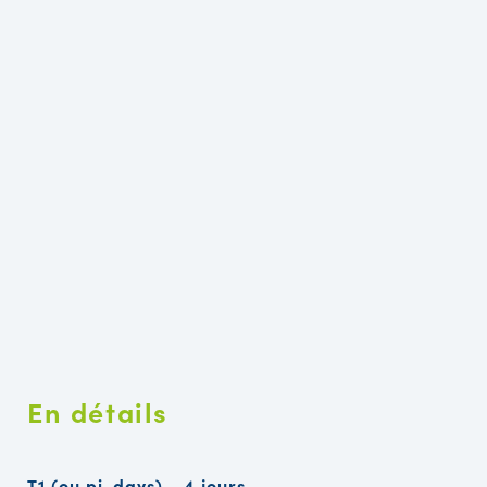
En détails
T1 (ou pi-days) - 4 jours