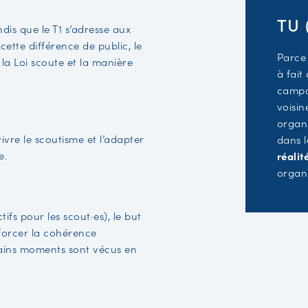
TU 
dis que le T1 s’adresse aux
ette différence de public, le
Parce 
 la Loi scoute et la manière
à fait
campa
voisin
organi
ivre le scoutisme et l’adapter
dans l
e.
réali
organi
ifs pour les scout·es), le but
nforcer la cohérence
tains moments sont vécus en