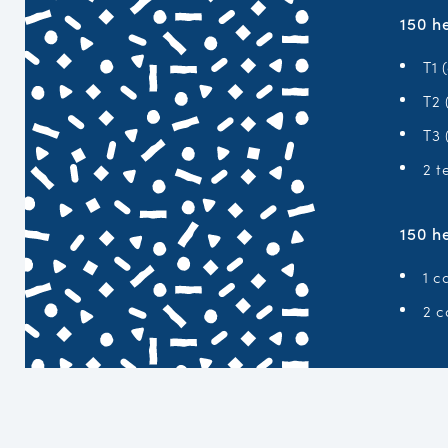
150 he
T1 
T2 
T3 
2 t
150 h
1 c
2 c