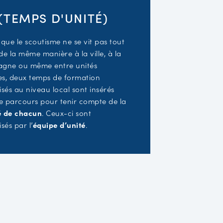
(TEMPS D'UNITÉ)
que le scoutisme ne se vit pas tout
 de la même manière à la ville, à la
gne ou même entre unités
es, deux temps de formation
sés au niveau local sont insérés
e parcours pour tenir compte de la
té de chacun
. Ceux-ci sont
sés par l’
équipe d’unité
.