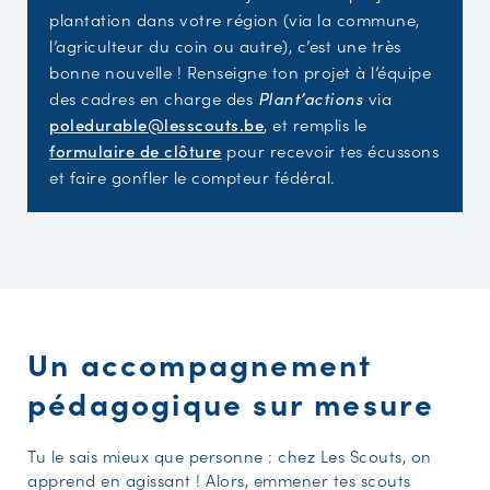
plantation dans votre région (via la commune,
l’agriculteur du coin ou autre), c’est une très
bonne nouvelle ! Renseigne ton projet à l’équipe
des cadres en charge des
Plant’actions
via
poledurable@lesscouts.be
, et remplis le
formulaire de clôture
pour recevoir tes écussons
et faire gonfler le compteur fédéral.
Un accompagnement
pédagogique sur mesure
Tu le sais mieux que personne : chez Les Scouts, on
apprend en agissant ! Alors, emmener tes scouts