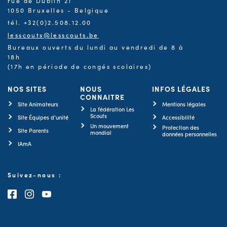
rue de Dublin 21
1050 Bruxelles - Belgique
tél. +32(0)2.508.12.00
lesscouts@lesscouts.be
Bureaux ouverts du lundi au vendredi de 8 à
18h
(17h en période de congés scolaires)
NOS SITES
NOUS
INFOS LÉGALES
CONNAITRE
Site Animateurs
Mentions légales
La fédération Les
Scouts
Site Équipes d'unité
Accessibilité
Un mouvement
Protection des
Site Parents
mondial
données personnelles
IAmA
Suivez-nous :
Consultez notre page Facebook
Consultez notre page Instagram
Consultez notre chaîne Youtube