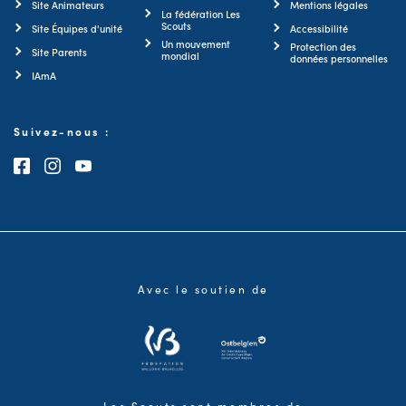
Site Animateurs
Mentions légales
La fédération Les
Scouts
Site Équipes d'unité
Accessibilité
Un mouvement
Protection des
Site Parents
mondial
données personnelles
IAmA
Suivez-nous :
Consultez notre page Facebook
Consultez notre page Instagram
Consultez notre chaîne Youtube
Avec le soutien de
Les Scouts sont membres de