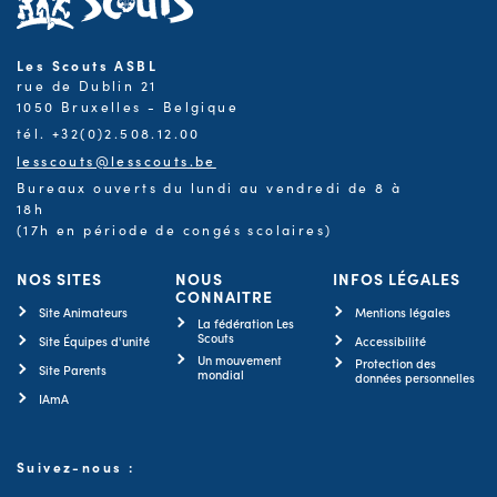
Les Scouts ASBL
rue de Dublin 21
1050 Bruxelles - Belgique
tél. +32(0)2.508.12.00
lesscouts@lesscouts.be
Bureaux ouverts du lundi au vendredi de 8 à
18h
(17h en période de congés scolaires)
NOS SITES
NOUS
INFOS LÉGALES
CONNAITRE
Site Animateurs
Mentions légales
La fédération Les
Scouts
Site Équipes d'unité
Accessibilité
Un mouvement
Protection des
Site Parents
mondial
données personnelles
IAmA
Suivez-nous :