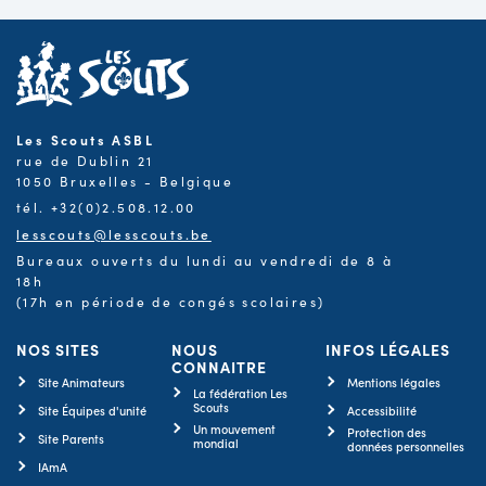
Les Scouts ASBL
rue de Dublin 21
1050 Bruxelles - Belgique
tél. +32(0)2.508.12.00
lesscouts@lesscouts.be
Bureaux ouverts du lundi au vendredi de 8 à
18h
(17h en période de congés scolaires)
NOS SITES
NOUS
INFOS LÉGALES
CONNAITRE
Site Animateurs
Mentions légales
La fédération Les
Scouts
Site Équipes d'unité
Accessibilité
Un mouvement
Protection des
Site Parents
mondial
données personnelles
IAmA