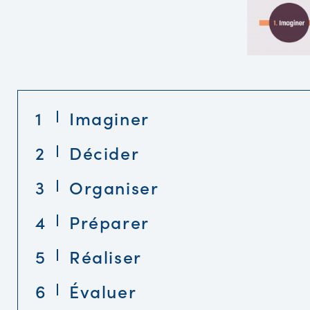
1
Imaginer
2
Décider
3
Organiser
4
Préparer
5
Réaliser
6
Évaluer