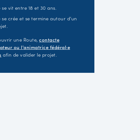
e se vit entre 18 et 30 ans.
e se crée et se termine autour d’un
jet.
ouvrir une Route,
contacte
ateur ou l'animatrice fédéral·e
s
afin de valider le projet.