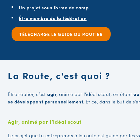
Un projet sous forme de camp
Être membre de la fédération
TÉLÉCHARGE LE GUIDE DU ROUTIER
La Route, c'est quoi ?
Être routier, c’est
agir
, animé par l’idéal scout, en étant
au
se développant personnellement
. Et ce, dans le but de s’e
Agir, animé par l’idéal scout
Le projet que tu entreprends à la route est guidé par les v