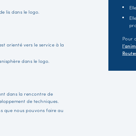
Ell
e lis dans le logo.
Ell
pro
Pour 
st orienté vers le service à la
l’anim
Route
anisphère dans le logo.
 tant dans la rencontre de
développement de techniques.
ins que nous pouvons faire au