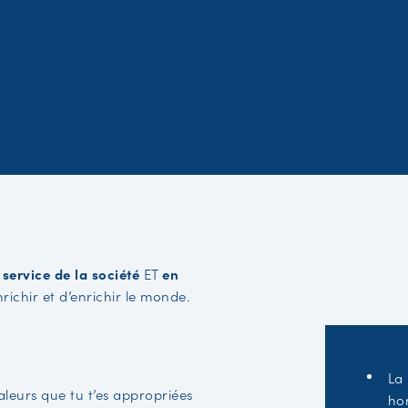
 service de la société
ET
en
nrichir et d’enrichir le monde.
La 
aleurs que tu t’es appropriées
hor