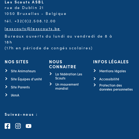
Les Scouts ASBL
rue de Dublin 21
1050 Bruxelles - Belgique
tél. +32(0)2.508.12.00
lesscouts@lesscouts.be
Bureaux ouverts du lundi au vendredi de 8 à
18h
(17h en période de congés scolaires)
NOS SITES
NOUS
INFOS LÉGALES
CONNAITRE
Site Animateurs
Mentions légales
La fédération Les
Scouts
Site Équipes d'unité
Accessibilité
Un mouvement
Protection des
Site Parents
mondial
données personnelles
IAmA
Suivez-nous :
Consultez notre page Facebook
Consultez notre page Instagram
Consultez notre chaîne Youtube