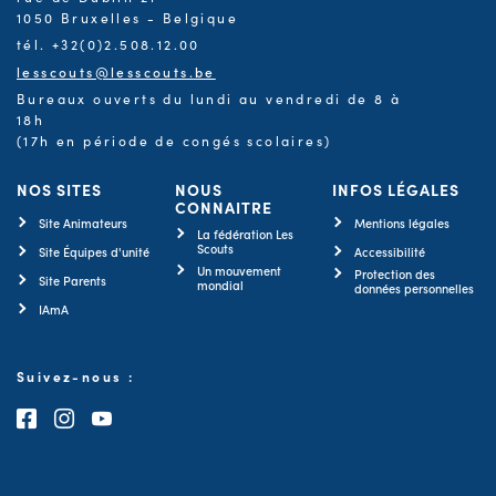
1050 Bruxelles - Belgique
tél. +32(0)2.508.12.00
lesscouts@lesscouts.be
Bureaux ouverts du lundi au vendredi de 8 à
18h
(17h en période de congés scolaires)
NOS SITES
NOUS
INFOS LÉGALES
CONNAITRE
Site Animateurs
Mentions légales
La fédération Les
Scouts
Site Équipes d'unité
Accessibilité
Un mouvement
Protection des
Site Parents
mondial
données personnelles
IAmA
Suivez-nous :
Consultez notre page Facebook
Consultez notre page Instagram
Consultez notre chaîne Youtube