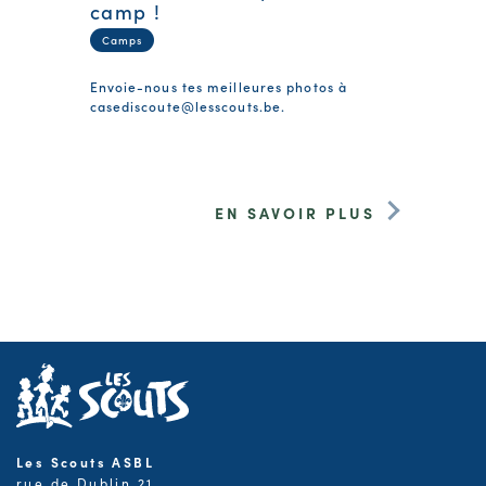
camp !
Camps
Envoie-nous tes meilleures photos à
casediscoute@lesscouts.be
.
EN SAVOIR PLUS
Les Scouts ASBL
rue de Dublin 21