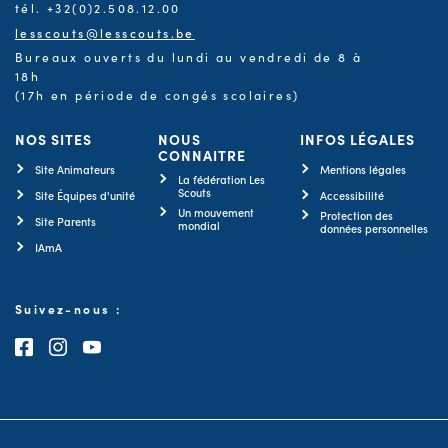
tél. +32(0)2.508.12.00
lesscouts@lesscouts.be
Bureaux ouverts du lundi au vendredi de 8 à
18h
(17h en période de congés scolaires)
NOS SITES
NOUS
INFOS LÉGALES
CONNAITRE
Site Animateurs
Mentions légales
La fédération Les
Scouts
Site Équipes d'unité
Accessibilité
Un mouvement
Protection des
Site Parents
mondial
données personnelles
IAmA
Suivez-nous :
Consultez notre page Facebook
Consultez notre page Instagram
Consultez notre chaîne Youtube