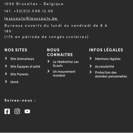
1050 Bruxelles - Belgique
tél. +32(0)2.508.12.00
lesscouts@lesscouts.be
Bureaux ouverts du lundi au vendredi de 8 à
18h
(17h en période de congés scolaires)
NOS SITES
NOUS
INFOS LÉGALES
CONNAITRE
Site Animateurs
Mentions légales
La fédération Les
Scouts
Site Équipes d'unité
Accessibilité
Un mouvement
Protection des
Site Parents
mondial
données personnelles
IAmA
Suivez-nous :
Consultez notre page Facebook
Consultez notre page Instagram
Consultez notre chaîne Youtube