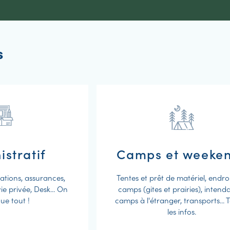
s
stratif
Camps et weeke
sations, assurances,
Tentes et prêt de matériel, endro
ie privée, Desk... On
camps (gites et prairies), intend
que tout !
camps à l'étranger, transports... 
les infos.