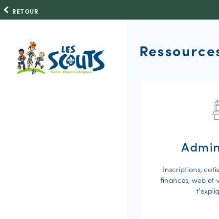
RETOUR
Ressource
Admini
Inscriptions, coti
finances, web et v
t'expli