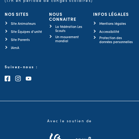
(17h en période de congés scolaires)
NOS SITES
NOUS
INFOS LÉGALES
CONNAITRE
Site Animateurs
Mentions légales
La fédération Les
Scouts
Site Équipes d'unité
Accessibilité
Un mouvement
Protection des
Site Parents
mondial
données personnelles
IAmA
Suivez-nous :
Consultez notre page Facebook
Consultez notre page Instagram
Consultez notre chaîne Youtube
Avec le soutien de