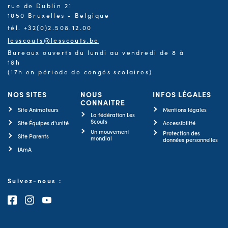
rue de Dublin 21
1050 Bruxelles - Belgique
tél. +32(0)2.508.12.00
lesscouts@lesscouts.be
Bureaux ouverts du lundi au vendredi de 8 à
18h
(17h en période de congés scolaires)
NOS SITES
NOUS
INFOS LÉGALES
CONNAITRE
Site Animateurs
Mentions légales
La fédération Les
Scouts
Site Équipes d'unité
Accessibilité
Un mouvement
Protection des
Site Parents
mondial
données personnelles
IAmA
Suivez-nous :
Consultez notre page Facebook
Consultez notre page Instagram
Consultez notre chaîne Youtube