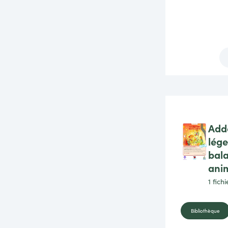
Add
lég
bala
anim
1 fich
Bibliothèque