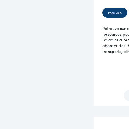
Page web
Retrouve sur 
ressources pour
Baladins à l'
aborder des t
transports, ali