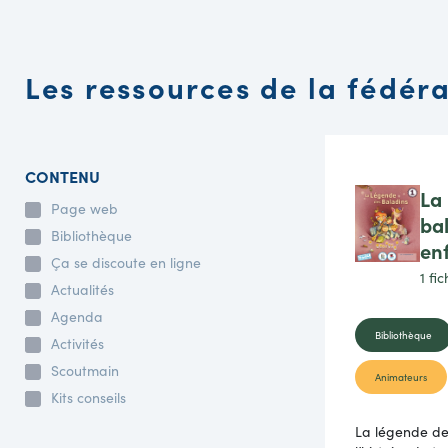
Les ressources de la fédér
CONTENU
La
Page web
bal
Bibliothèque
en
Ça se discoute en ligne
1 fi
Actualités
Agenda
Bibliothèque
Activités
Scoutmain
Animateurs
Kits conseils
La légende des