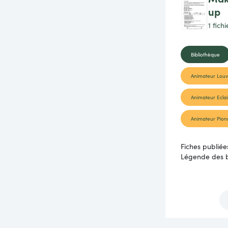
up
1 fich
Bibliothèque
Animateur Lou
Animateur Eclai
Animateur Pion
Fiches publiée
Légende des b