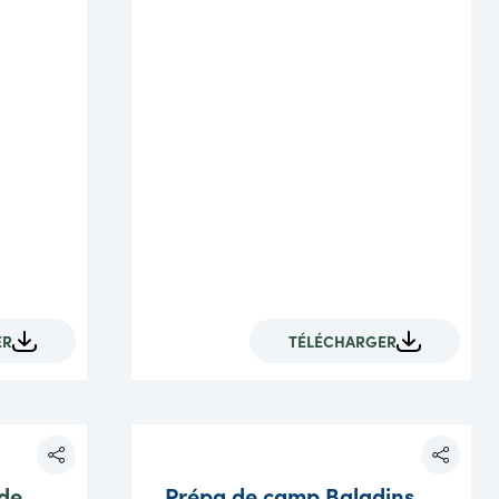
ER
TÉLÉCHARGER
de
Prépa de camp Baladins