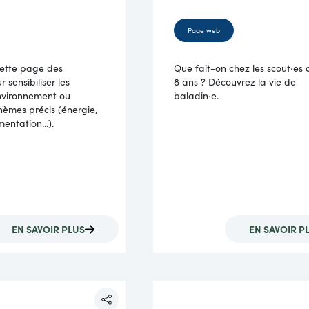
Page web
cette page des
Que fait-on chez les scout·es 
 sensibiliser les
8 ans ? Découvrez la vie de
environnement ou
baladin·e.
hèmes précis (énergie,
mentation...).
EN SAVOIR PLUS
EN SAVOIR P