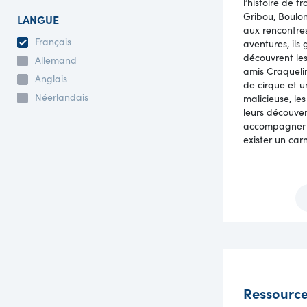
l’histoire de t
Gribou, Boulon
LANGUE
aux rencontres
Français
aventures, ils
découvrent les
Allemand
amis Craquelin 
Anglais
de cirque et u
Néerlandais
malicieuse, l
leurs découver
accompagner c
exister un carn
Ressource