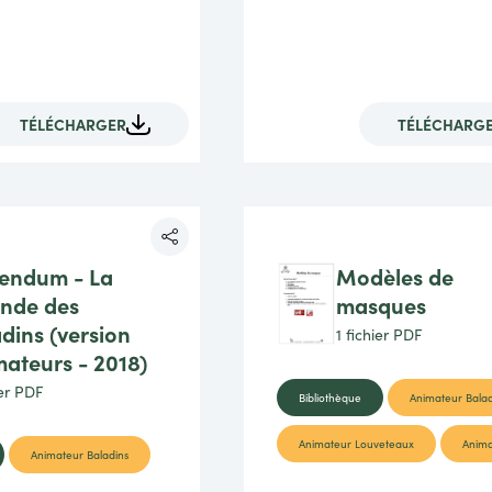
TÉLÉCHARGER
TÉLÉCHARG
endum - La
Modèles de
ende des
masques
dins (version
1 fichier
PDF
ateurs - 2018)
ier
PDF
Bibliothèque
Animateur Balad
Animateur Louveteaux
Anima
Animateur Baladins