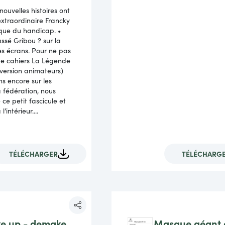
nouvelles histoires ont
L’extraordinaire Francky
ique du handicap. •
ssé Gribou ? sur la
s écrans. Pour ne pas
 de cahiers La Légende
version animateurs)
s encore sur les
 fédération, nous
ce petit fascicule et
l’intérieur....
TÉLÉCHARGER
TÉLÉCHARG
e up - demake
Masque géant 