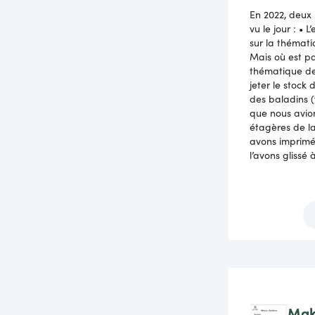
En 2022, deux 
vu le jour : • 
sur la thémat
Mais où est pa
thématique de
jeter le stock
des baladins (
que nous avion
étagères de la
avons imprimé 
l’avons glissé à 
Mak