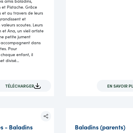
rois amis baladins,
 et Pistache. Grâce
 et au travers de leurs
 grandissent et
 valeurs scoutes. Leurs
et Ana, un vieil artiste
ne petite jument
es accom­pagnent dans
tes. Pour
haque enfant, il
et divisé...
TÉLÉCHARGER
EN SAVOIR P
s - Baladins
Baladins (parents)