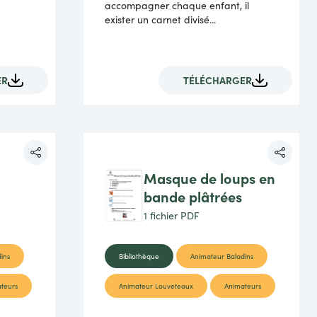
accompagner chaque enfant, il
exister un carnet divisé...
ER
TÉLÉCHARGER
Masque de loups en
bande plâtrées
1 fichier
PDF
ins
Bibliothèque
Animateur Baladins
teurs
Animateur Louveteaux
Animateurs