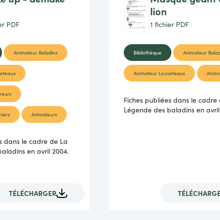
lion
ier
PDF
1 fichier
PDF
Animateur Baladins
Bibliothèque
Animateur Balad
veteaux
Animateur Louveteaux
Anima
reurs
Fiches publiées dans le cadre
Légende des baladins en avril
niers
Animateurs
s dans le cadre de La
aladins en avril 2004.
TÉLÉCHARGER
TÉLÉCHARG