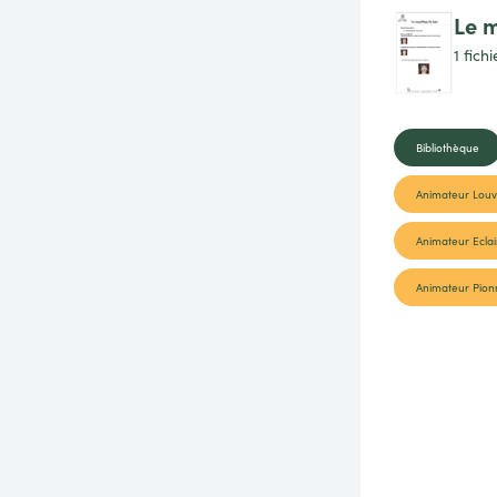
Le m
1 fich
Bibliothèque
Animateur Lou
Animateur Eclai
Animateur Pion