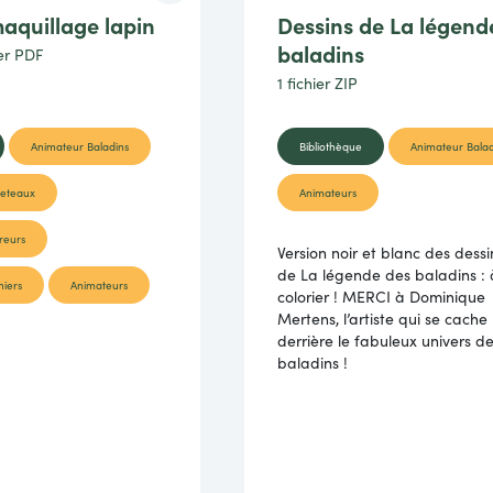
aquillage lapin
Dessins de La légend
baladins
ier
PDF
1 fichier
ZIP
Animateur Baladins
Bibliothèque
Animateur Balad
veteaux
Animateurs
reurs
Version noir et blanc des dessi
de La légende des baladins : 
niers
Animateurs
colorier ! MERCI à Dominique
Mertens, l’artiste qui se cache
derrière le fabuleux univers d
baladins !