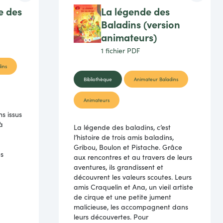
e des
La légende des
Baladins (version
animateurs)
1 fichier
PDF
ins
Bibliothèque
Animateur Baladins
Animateurs
ns issus
à
La légende des baladins, c’est
l’histoire de trois amis baladins,
Gribou, Boulon et Pistache. Grâce
es
aux rencontres et au travers de leurs
aventures, ils grandissent et
découvrent les valeurs scoutes. Leurs
amis Craquelin et Ana, un vieil artiste
de cirque et une petite jument
malicieuse, les accom­pagnent dans
leurs découvertes. Pour