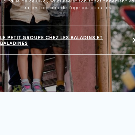
La taille de celui-ci, sa durée et son fonctionnement va
sûr en fonction de l’âge des scout·es.
LE PETIT GROUPE CHEZ LES BALADINS ET
BALADINES