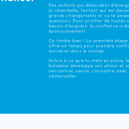
Des enfants qui débordent d’énergie
la ribambelle, l’enfant qui est deva
grands changements et va te pose
questions. Pour profiter de toutes s
besoin d’acquérir la confiance ind
épanouissement.
Ça tombe bien ! La première étape 
offre un temps pour prendre confia
autres et dans le monde.
Grâce à ce que tu mets en place, l
baladine développe son plaisir et s
rencontrer, savoir, connaitre, oser, 
s’émerveiller.