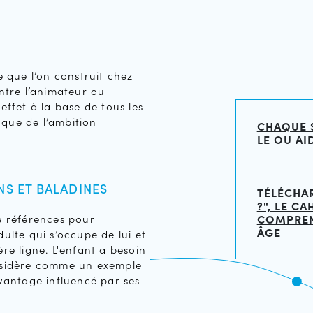
ce que l’on construit chez
entre l’animateur ou
 effet à la base de tous les
 que de l’ambition
CHAQUE S
LE OU AI
NS ET BALADINES
TÉLÉCHAR
?", LE C
de références pour
COMPREN
ÂGE
dulte qui s’occupe de lui et
ère ligne. L'enfant a besoin
onsidère comme un exemple
avantage influencé par ses