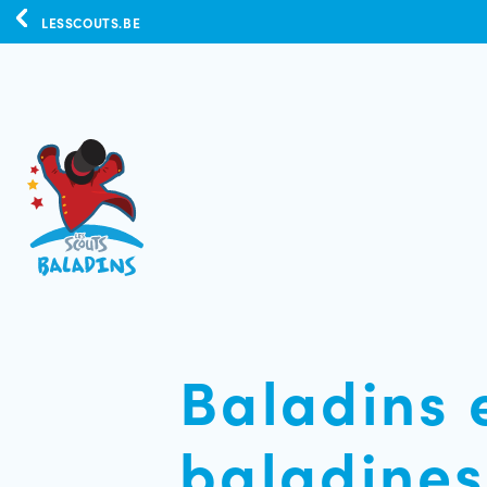
LESSCOUTS.BE
Baladins 
baladines