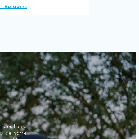
 - Baladins
 des liens,
ux de notre