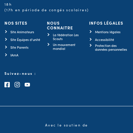
18h
(17h en période de congés scolaires)
NOS SITES
NOUS
INFOS LÉGALES
CONNAITRE
Site Animateurs
Mentions légales
La fédération Les
Scouts
Site Équipes d'unité
Accessibilité
Un mouvement
Protection des
Site Parents
mondial
données personnelles
IAmA
Suivez-nous :
Consultez notre page Facebook
Consultez notre page Instagram
Consultez notre chaîne Youtube
Avec le soutien de