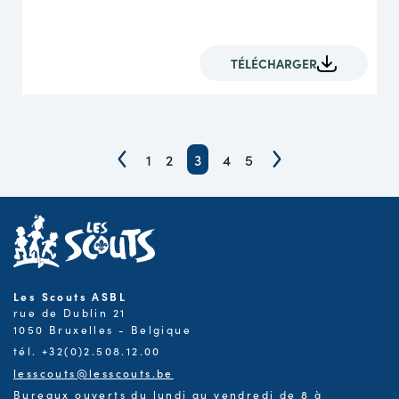
TÉLÉCHARGER
1
2
3
4
5
Les Scouts ASBL
rue de Dublin 21
1050 Bruxelles - Belgique
tél. +32(0)2.508.12.00
lesscouts@lesscouts.be
Bureaux ouverts du lundi au vendredi de 8 à