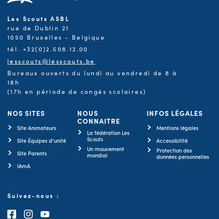
Les Scouts ASBL
rue de Dublin 21
1050 Bruxelles - Belgique
tél. +32(0)2.508.12.00
lesscouts@lesscouts.be
Bureaux ouverts du lundi au vendredi de 8 à
18h
(17h en période de congés scolaires)
NOS SITES
NOUS
INFOS LÉGALES
CONNAITRE
Site Animateurs
Mentions légales
La fédération Les
Scouts
Site Équipes d'unité
Accessibilité
Un mouvement
Protection des
Site Parents
mondial
données personnelles
IAmA
Suivez-nous :
Consultez notre page Facebook
Consultez notre page Instagram
Consultez notre chaîne Youtube