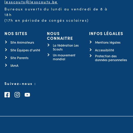
lesscouts@lesscouts.be
Bureaux ouverts du lundi au vendredi de 8 à
18h
(17h en période de congés scolaires)
NOS SITES
NOUS
INFOS LÉGALES
CONNAITRE
Site Animateurs
Mentions légales
La fédération Les
Scouts
Site Équipes d'unité
Accessibilité
Un mouvement
Protection des
Site Parents
mondial
données personnelles
IAmA
Suivez-nous :
Consultez notre page Facebook
Consultez notre page Instagram
Consultez notre chaîne Youtube