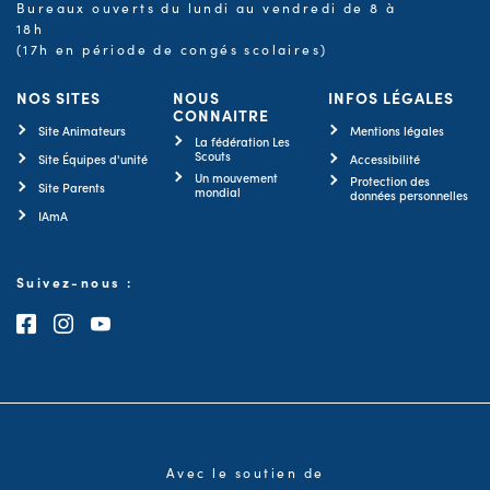
Bureaux ouverts du lundi au vendredi de 8 à
18h
(17h en période de congés scolaires)
NOS SITES
NOUS
INFOS LÉGALES
CONNAITRE
Site Animateurs
Mentions légales
La fédération Les
Scouts
Site Équipes d'unité
Accessibilité
Un mouvement
Protection des
Site Parents
mondial
données personnelles
IAmA
Suivez-nous :
Consultez notre page Facebook
Consultez notre page Instagram
Consultez notre chaîne Youtube
Avec le soutien de