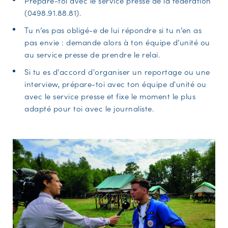
Prépare-toi avec le service presse de la fédération
(0498.91.88.81).
Tu n’es pas obligé-e de lui répondre si tu n’en as
pas envie : demande alors à ton équipe d’unité ou
au service presse de prendre le relai.
Si tu es d'accord d'organiser un reportage ou une
interview, prépare-toi avec ton équipe d'unité ou
avec le service presse et fixe le moment le plus
adapté pour toi avec le journaliste.