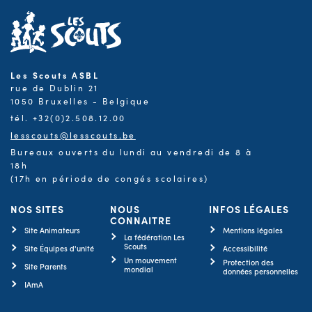
Les Scouts ASBL
rue de Dublin 21
1050 Bruxelles - Belgique
tél. +32(0)2.508.12.00
lesscouts@lesscouts.be
Bureaux ouverts du lundi au vendredi de 8 à
18h
(17h en période de congés scolaires)
NOS SITES
NOUS
INFOS LÉGALES
CONNAITRE
Site Animateurs
Mentions légales
La fédération Les
Scouts
Site Équipes d'unité
Accessibilité
Un mouvement
Protection des
Site Parents
mondial
données personnelles
IAmA