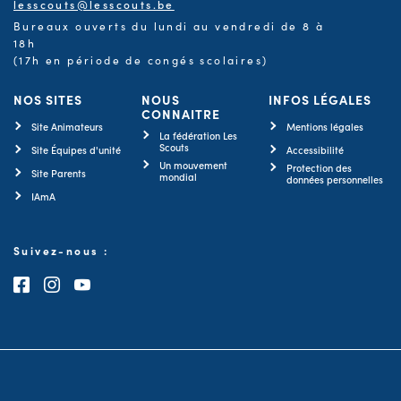
lesscouts@lesscouts.be
Bureaux ouverts du lundi au vendredi de 8 à
18h
(17h en période de congés scolaires)
NOS SITES
NOUS
INFOS LÉGALES
CONNAITRE
Site Animateurs
Mentions légales
La fédération Les
Scouts
Site Équipes d'unité
Accessibilité
Un mouvement
Protection des
Site Parents
mondial
données personnelles
IAmA
Suivez-nous :
Consultez notre page Facebook
Consultez notre page Instagram
Consultez notre chaîne Youtube