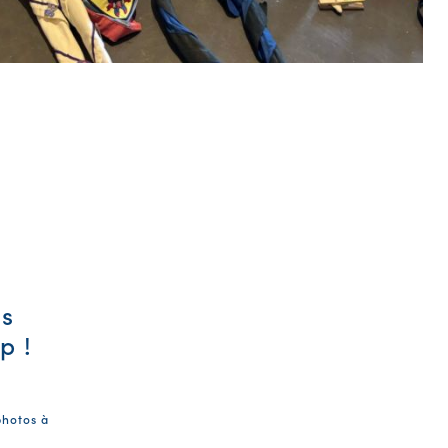
es
p !
photos à