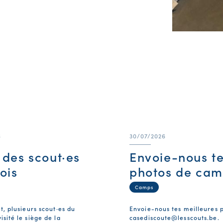
6
30/07/2026
e des scout·es
Envoie-nous t
ois
photos de cam
Camps
et, plusieurs scout·es du
Envoie-nous tes meilleures 
isité le siège de la
casediscoute@lesscouts.be
.