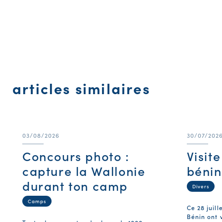
articles similaires
03/08/2026
30/07/202
Concours photo :
Visit
capture la Wallonie
bénin
durant ton camp
Divers
Camps
Ce 28 juill
Bénin ont v