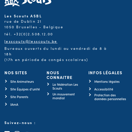
Les Scouts ASBL
rue de Dublin 21
1050 Bruxelles - Belgique
tél. +32(0)2.508.12.00
lesscouts@lesscouts.be
Bureaux ouverts du lundi au vendredi de 8 à
18h
(17h en période de congés scolaires)
NOS SITES
NOUS
INFOS LÉGALES
CONNAITRE
Site Animateurs
Mentions légales
La fédération Les
Scouts
Site Équipes d'unité
Accessibilité
Un mouvement
Protection des
Site Parents
mondial
données personnelles
IAmA
Suivez-nous :