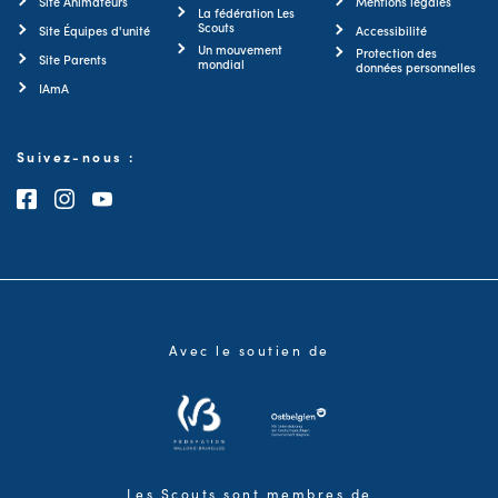
Site Animateurs
Mentions légales
La fédération Les
Scouts
Site Équipes d'unité
Accessibilité
Un mouvement
Protection des
Site Parents
mondial
données personnelles
IAmA
Suivez-nous :
Consultez notre page Facebook
Consultez notre page Instagram
Consultez notre chaîne Youtube
Avec le soutien de
Les Scouts sont membres de