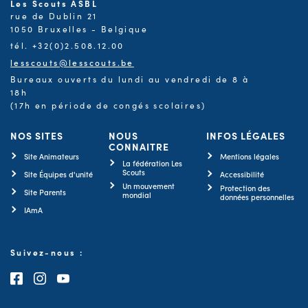
Les Scouts ASBL
rue de Dublin 21
1050 Bruxelles - Belgique
tél. +32(0)2.508.12.00
lesscouts@lesscouts.be
Bureaux ouverts du lundi au vendredi de 8 à
18h
(17h en période de congés scolaires)
NOS SITES
NOUS
INFOS LÉGALES
CONNAITRE
Site Animateurs
Mentions légales
La fédération Les
Scouts
Site Équipes d'unité
Accessibilité
Un mouvement
Protection des
Site Parents
mondial
données personnelles
IAmA
Suivez-nous :
Consultez notre page Facebook
Consultez notre page Instagram
Consultez notre chaîne Youtube