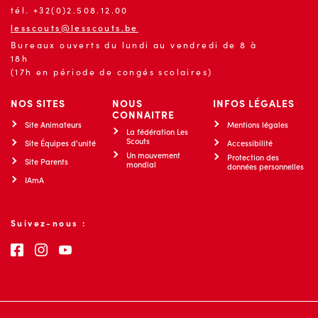
tél. +32(0)2.508.12.00
lesscouts@lesscouts.be
Bureaux ouverts du lundi au vendredi de 8 à
18h
(17h en période de congés scolaires)
NOS SITES
NOUS
INFOS LÉGALES
CONNAITRE
Site Animateurs
Mentions légales
La fédération Les
Scouts
Site Équipes d'unité
Accessibilité
Un mouvement
Protection des
Site Parents
mondial
données personnelles
IAmA
Suivez-nous :
Consultez notre page Facebook
Consultez notre page Instagram
Consultez notre chaîne Youtube