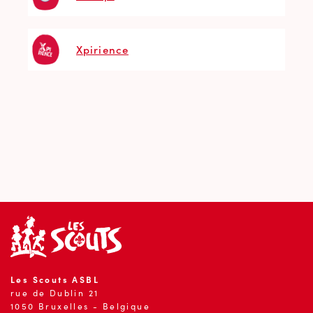
Xpirience
Les Scouts ASBL
rue de Dublin 21
1050 Bruxelles - Belgique