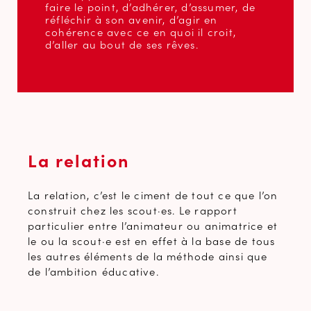
faire le point, d’adhérer, d’assumer, de
réfléchir à son avenir, d’agir en
cohérence avec ce en quoi il croit,
d’aller au bout de ses rêves.
La relation
La relation, c’est le ciment de tout ce que l’on
construit chez les scout·es. Le rapport
particulier entre l’animateur ou animatrice et
le ou la scout·e est en effet à la base de tous
les autres éléments de la méthode ainsi que
de l’ambition éducative.