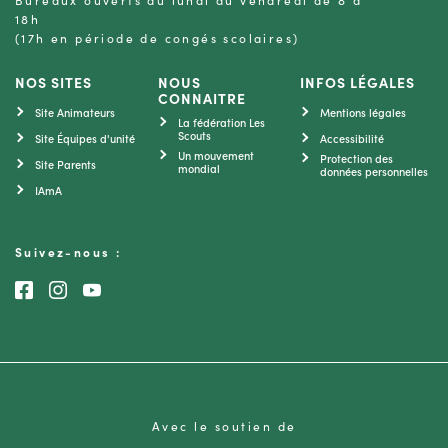
Bureaux ouverts du lundi au vendredi de 8 à
18h
(17h en période de congés scolaires)
NOS SITES
NOUS
INFOS LÉGALES
CONNAITRE
Site Animateurs
Mentions légales
La fédération Les
Scouts
Site Équipes d'unité
Accessibilité
Un mouvement
Protection des
Site Parents
mondial
données personnelles
IAmA
Suivez-nous :
Consultez notre page Facebook
Consultez notre page Instagram
Consultez notre chaîne Youtube
Avec le soutien de