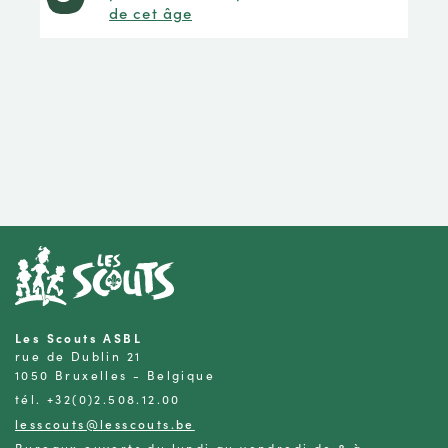
de cet âge
Les Scouts ASBL
rue de Dublin 21
1050 Bruxelles - Belgique
tél. +32(0)2.508.12.00
lesscouts@lesscouts.be