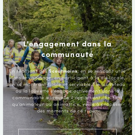
L'engagement dans la
communauté
En réalisant des
Scoutmains
, en se rendant utile
dans le voisinage, en participant à la vie locale,
en se montrant fiable et serviable… le louveteau
ou la louvette s’engage activement dans la
communauté à laquelle il appartient. En tant
qu’animateur ou animatrice, veille à proposer
des moments de ce type.