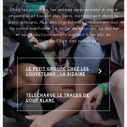
Chez les scout·es, les jeunes apprennent à vivre
ensemble et tissent des liens, notamment dans le
petit groupe, l’un des ingrédients fondamentaux
de notre méthode. La taille de celui-ci, sa durée
et son fonctionnement varient bien sûr en
fonction de l’âge des scout·es.
LE PETIT GROUPE CHEZ LES
LOUVETEAUX : LA SIZAINE
TÉLÉCHARGE LE TRACES DE
LOUP BLANC