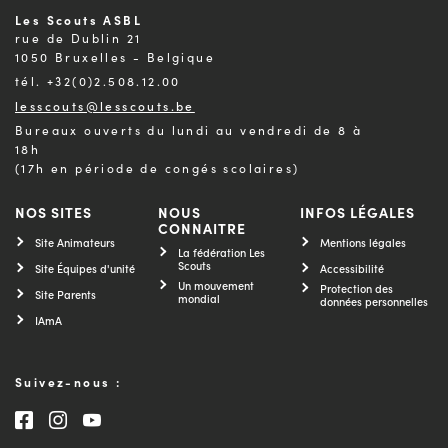
Les Scouts ASBL
rue de Dublin 21
1050 Bruxelles - Belgique
tél. +32(0)2.508.12.00
lesscouts@lesscouts.be
Bureaux ouverts du lundi au vendredi de 8 à
18h
(17h en période de congés scolaires)
NOS SITES
NOUS
INFOS LÉGALES
CONNAITRE
Site Animateurs
Mentions légales
La fédération Les
Scouts
Site Équipes d'unité
Accessibilité
Un mouvement
Protection des
Site Parents
mondial
données personnelles
IAmA
Suivez-nous :
Consultez notre page Facebook
Consultez notre page Instagram
Consultez notre chaîne Youtube