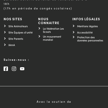
18h
(17h en période de congés scolaires)
NOS SITES
NOUS
INFOS LÉGALES
CONNAITRE
Site Animateurs
Mentions légales
La fédération Les
Scouts
Site Équipes d'unité
Accessibilité
Un mouvement
Protection des
Site Parents
mondial
données personnelles
IAmA
Suivez-nous :
Consultez notre page Facebook
Consultez notre page Instagram
Consultez notre chaîne Youtube
Avec le soutien de