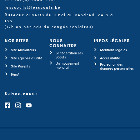
lesscouts@lesscouts.be
Bureaux ouverts du lundi au vendredi de 8 à
18h
(17h en période de congés scolaires)
NOS SITES
NOUS
INFOS LÉGALES
CONNAITRE
Site Animateurs
Mentions légales
La fédération Les
Scouts
Site Équipes d'unité
Accessibilité
Un mouvement
Protection des
Site Parents
mondial
données personnelles
IAmA
Suivez-nous :
Consultez notre page Facebook
Consultez notre page Instagram
Consultez notre chaîne Youtube