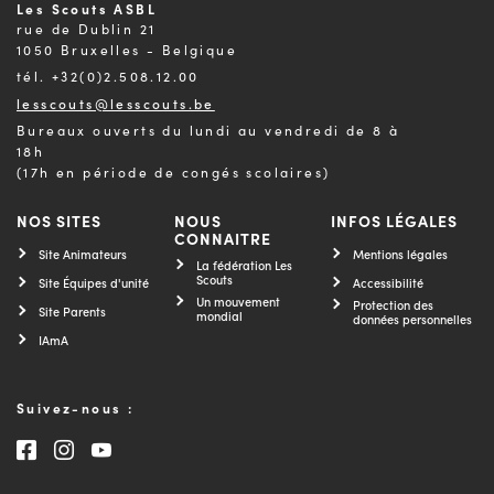
Les Scouts ASBL
rue de Dublin 21
1050 Bruxelles - Belgique
tél. +32(0)2.508.12.00
lesscouts@lesscouts.be
Bureaux ouverts du lundi au vendredi de 8 à
18h
(17h en période de congés scolaires)
NOS SITES
NOUS
INFOS LÉGALES
CONNAITRE
Site Animateurs
Mentions légales
La fédération Les
Scouts
Site Équipes d'unité
Accessibilité
Un mouvement
Protection des
Site Parents
mondial
données personnelles
IAmA
Suivez-nous :
Consultez notre page Facebook
Consultez notre page Instagram
Consultez notre chaîne Youtube