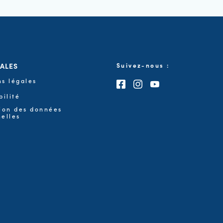
GALES
Suivez-nous :
s légales
Consultez notre page F
Consultez notre pa
Consultez notre
bilité
ion des données
elles