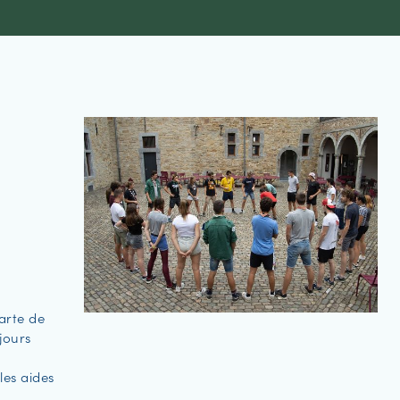
7
carte de
jours
les aides