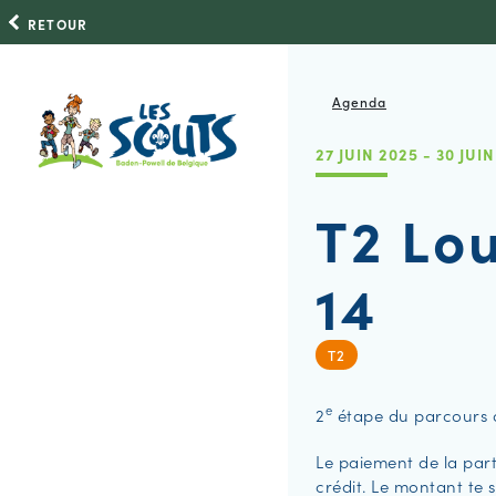
RETOUR
Agenda
27 JUIN 2025 - 30 JUI
T2 Lo
14
T2
e
2
étape du parcours 
Le paiement de la parti
crédit. Le montant te 