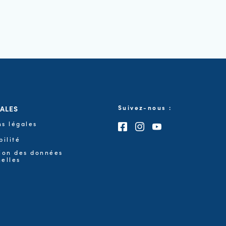
GALES
Suivez-nous :
s légales
Consultez notre page F
Consultez notre pa
Consultez notre
bilité
ion des données
elles